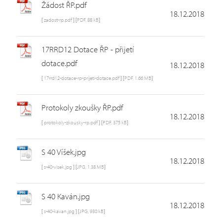
Žádost ŘP.pdf
18.12.2018
[ zadost-rp.pdf ]
[PDF, 88 kB]
17RRD12 Dotace ŘP - přijetí
dotace.pdf
18.12.2018
[ 17rrd12-dotace-rp-prijeti-dotace.pdf ]
[PDF, 1.66 MB]
Protokoly zkoušky ŘP.pdf
18.12.2018
[ protokoly-zkousky-rp.pdf ]
[PDF, 375 kB]
S 40 Víšek.jpg
18.12.2018
[ s-40-visek.jpg ]
[JPG, 1.38 MB]
S 40 Kaván.jpg
18.12.2018
[ s-40-kavan.jpg ]
[JPG, 930 kB]