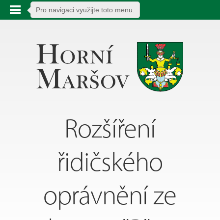
Pro navigaci využijte toto menu.
Rozšíření
řidičského
oprávnění ze